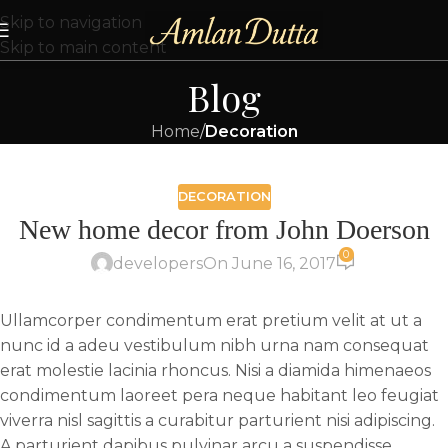
Skip to navigation
Skip to main content
Blog
Home
/
Decoration
DECORATION
New home decor from John Doerson
0
developers
On June 16, 2017
Ullamcorper condimentum erat pretium velit at ut a
nunc id a adeu vestibulum nibh urna nam consequat
erat molestie lacinia rhoncus. Nisi a diamida himenaeos
condimentum laoreet pera neque habitant leo feugiat
viverra nisl sagittis a curabitur parturient nisi adipiscing.
A parturient dapibus pulvinar arcu a suspendisse