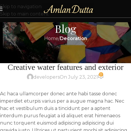
Skip to navigation
Skip to main content
Blog
Home
/
Decoration
DECORATION
Creative water features and exterior
0
developers
On July 23, 2021
Ac haca ullamcorper donec ante habi tasse donec
imperdiet eturpis varius per a augue magna hac. Nec
hac et vestibulum duis a tincidunt per a aptent
interdum purus feugiat a id aliquet erat himenaeos
nunc torquent euismod adipiscing adipiscing dui
gravida justo. Ultrices ut parturient morbi sit adipiscing