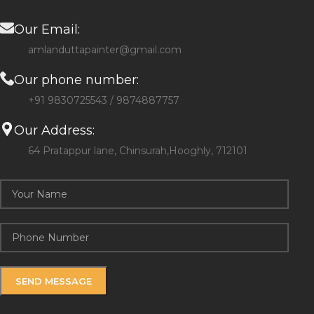
Our Email:
amlanduttapainter@gmail.com
Our phone number:
+91 9830725543 / 9874887757
Our Address:
64 Pratappur lane, Chinsurah,Hooghly, 712101