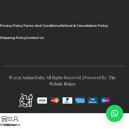
Privacy Policy
Terms And Conditions
Refund & Cancellation Policy
Shipping Policy
Contact Us
© 2025 Amlan Dutta. All Rights Reserved. | Powered By :
The
Website Maker
Shop
Sidebar
My account